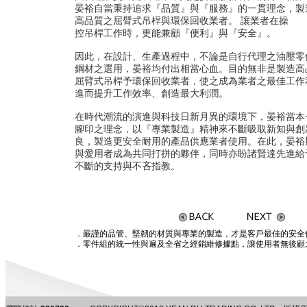
晏裕自當秉持追求『品質』與『服務』的一貫理念，製
高品質之屈臂式吊桿與環保回收業者。 讓業者在操
控吊桿工作時，更能兼顧『便利』與『安全』。
因此，在設計、生產過程中，不論是自行代理之油壓零
鋼材之選用，晏裕均付出相當心血。目的無非是製造高
屈臂式吊桿予環保回收業者，使之成為業者之最佳工作
進而提升工作效率、創造最大利潤。
在時代潮流的演進與科技日新月異的環境下，晏裕當本
腳印之理念，以『專業製造』精神來不斷吸取新知與創
良，製造更安全耐用的產品供應業者使用。在此，晏裕
與愛用者成為共同打拼的夥伴，同時亦盼諸賢達先進給
不斷的支持與不吝指教。
．嚴謹的品管、堅韌的材質與專業的製造，才是客戶最佳的安全
．零件組的統一性與遍及全省之經銷維修據點，讓使用者無後顧