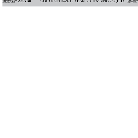
瀏覽統計:
2
2
0
7
3
0
COPYRIGHT©2012 YEAN DU TRADING CO.,LTD