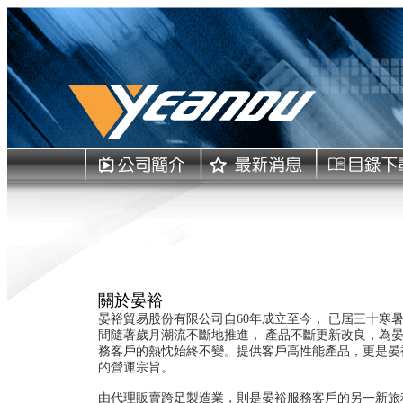
關於晏裕
晏裕貿易股份有限公司自60年成立至今， 已屆三十寒
間隨著歲月潮流不斷地推進， 產品不斷更新改良，為
務客戶的熱忱始終不變。提供客戶高性能產品，更是晏
的營運宗旨。
由代理販賣跨足製造業，則是晏裕服務客戶的另一新旅