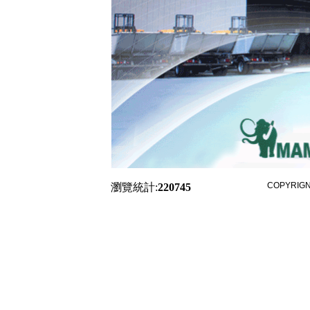
COPYRIGNT
瀏覽統計:
2
2
0
7
4
5